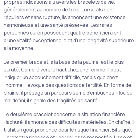
propres indications à travers les bracelets de vie,
généralement au nombre de trois. Lorsqu'ils sont
réguliers et sans rupture, ils annoncent une existence
harmonieuse et une santé préservée. Les rares
personnes qui en possèdent quatre bénéficieraient
d'une vitalité exceptionnelle et d'une longévité supérieure
à la moyenne.
Le premier bracelet, à la base de la paume, est le plus
scruté. Cambré vers le haut chez une femme, il peut
indiquer un accouchement difficile, tandis que chez
l'homme, il évoque des questions de fertilité. En forme de
chaîne, il présage un parcours semé d'embûches. Flou ou
mal défini, il signale des fragilités de santé.
Le deuxième bracelet concerne la situation financière.
Hachuré, il annonce des difficultés matérielles. En chaîne, il
trahit un goût prononcé pour le risque financier. Bifurqué,
il promet la richesse et une vieillesse respectée. Lisse et